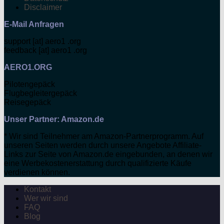
Disclaimer
E-Mail Anfragen
support [at] aero1 .org
feedback [at] aero1 .org
AERO1.ORG
Pilotengepäck
Flugbegleitergepäck
Reisegepäck
Unser Partner: Amazon.de
* Wir sind Teilnehmer am Amazon-Partnerprogramm. Auf
unseren Seiten werden durch unsere Angebote Affiliate-
Links zur Seite von Amazon.de eingebunden, an denen wir
eine Werbekostenerstattung durch qualifizierte Käufe
verdienen können.
Kontakt
Wer wir sind
FAQ
Blog