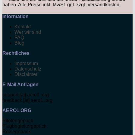
haben. Alle Preise inkl. MwSt. ggf. zzgl. Versandkosten.
Information
Kontakt
Wer wir sind
FAQ
Blog
Rechtliches
Impressum
Datenschutz
Disclaimer
E-Mail Anfragen
support [at] aero1 .org
feedback [at] aero1 .org
AERO1.ORG
Pilotengepäck
Flugbegleitergepäck
Reisegepäck