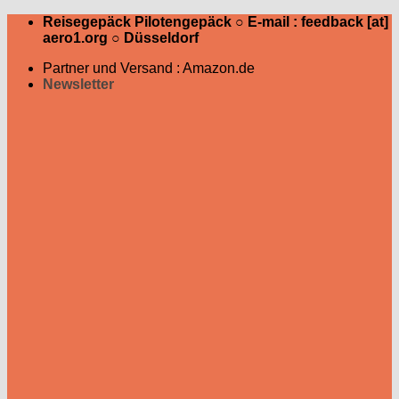
Zum
Reisegepäck Pilotengepäck ○ E-mail : feedback [at]
Inhalt
aero1.org ○ Düsseldorf
springen
Partner und Versand : Amazon.de
Newsletter