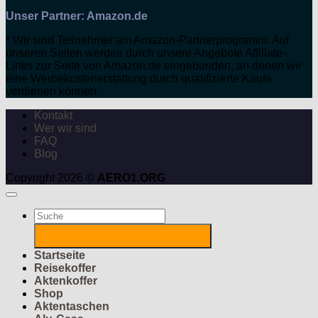
Unser Partner: Amazon.de
* Wir sind Teilnehmer am Amazon-Partnerprogramm. Auf
unseren Seiten werden durch unsere Angebote Affiliate-
Links zur Seite von Amazon.de eingebunden, an denen wir
eine Werbekostenerstattung durch qualifizierte Käufe
verdienen können.
Kontakt
Wer wir sind
FAQ
Blog
Copyright 2026 ©
AERO1.ORG
Suchen
nach:
Startseite
Reisekoffer
Aktenkoffer
Shop
Aktentaschen