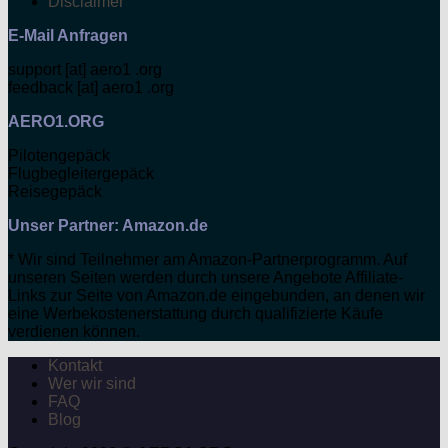
Disclaimer
E-Mail Anfragen
support [at] aero1 .org
feedback [at] aero1 .org
AERO1.ORG
Pilotengepäck
Flugbegleitergepäck
Reisegepäck
Unser Partner: Amazon.de
* Wir sind Teilnehmer am Amazon-Partnerprogramm. Auf
unseren Seiten werden durch unsere Angebote Affiliate-
Links zur Seite von Amazon.de eingebunden, an denen wir
eine Werbekostenerstattung durch qualifizierte Käufe
verdienen können.
Kontakt
Wer wir sind
FAQ
Blog