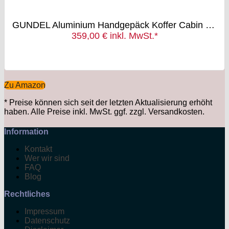
GUNDEL Aluminium Handgepäck Koffer Cabin Trolley 55x40x20 cm H/B/T 35L 4x360° Rollen Schwarz 2X TSA-Zahlenschloss
359,00 € inkl. MwSt.*
Zu Amazon
*
Preise können sich seit der letzten Aktualisierung erhöht
haben. Alle Preise inkl. MwSt. ggf. zzgl. Versandkosten.
Information
Kontakt
Wer wir sind
FAQ
Blog
Rechtliches
Impressum
Datenschutz