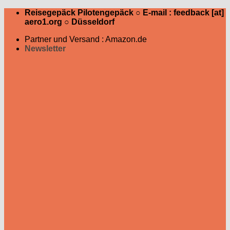
Zum
Reisegepäck Pilotengepäck ○ E-mail : feedback [at]
Inhalt
aero1.org ○ Düsseldorf
springen
Partner und Versand : Amazon.de
Newsletter